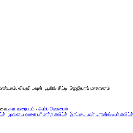
ண்டலம், லியுஷி டவுன், யூகிங் சிட்டி, ஜெஜியாங் மாகாணம்
டவை.
தள வரைபடம்
-
ஆம்ப் மொபைல்
்ச்
,
முனைய வகை பரிமாற்ற சுவிட்ச்
,
இரட்டை பவர் டிரான்ஸ்ஃபர் சுவிட்ச