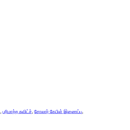
்
,
பரிமாற்ற சுவிட்ச்
,
சோலார் கேபிள் இணைப்பு
,