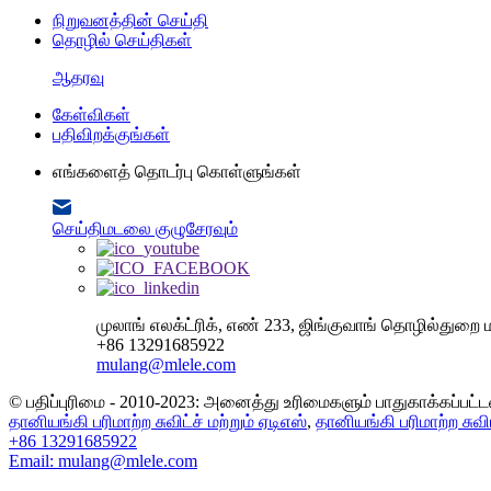
நிறுவனத்தின் செய்தி
தொழில் செய்திகள்
ஆதரவு
கேள்விகள்
பதிவிறக்குங்கள்
எங்களைத் தொடர்பு கொள்ளுங்கள்
செய்திமடலை குழுசேரவும்
முலாங் எலக்ட்ரிக், எண் 233, ஜிங்குவாங் தொழில்துறை ம
+86 13291685922
mulang@mlele.com
© பதிப்புரிமை - 2010-2023: அனைத்து உரிமைகளும் பாதுகாக்கப்பட்
தானியங்கி பரிமாற்ற சுவிட்ச் மற்றும் ஏடிஎஸ்
,
தானியங்கி பரிமாற்ற சுவிட
+86 13291685922
Email: mulang@mlele.com