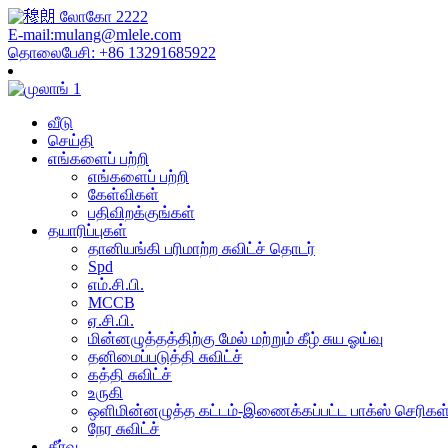
E-mail:mulang@mlele.com
தொலைபேசி: +86 13291685922
வீடு
செய்தி
எங்களைப் பற்றி
எங்களைப் பற்றி
கேள்விகள்
பதிவிறக்குங்கள்
தயாரிப்புகள்
தானியங்கி பரிமாற்ற சுவிட்ச் தொடர்
Spd
எம்.சி.பி.
MCCB
ஏ.சி.பி.
மின்னழுத்தத்திற்கு மேல் மற்றும் கீழ் சுய ஓய்வு
தனிமைப்படுத்தி சுவிட்ச்
கத்தி சுவிட்ச்
உருகி
ஒளிமின்னழுத்த கட்டம்-இணைக்கப்பட்ட பாக்ஸ் செரிகள
நேர சுவிட்ச்
தீர்வு