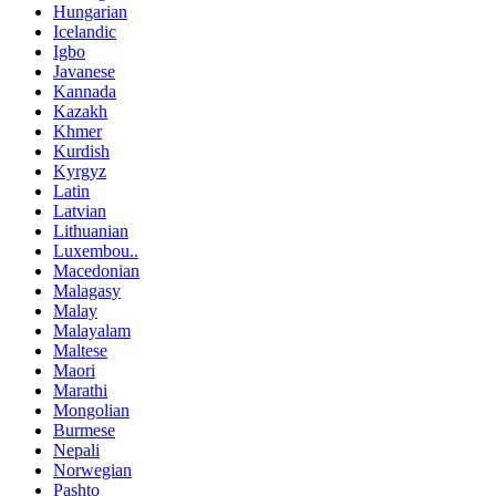
Hungarian
Icelandic
Igbo
Javanese
Kannada
Kazakh
Khmer
Kurdish
Kyrgyz
Latin
Latvian
Lithuanian
Luxembou..
Macedonian
Malagasy
Malay
Malayalam
Maltese
Maori
Marathi
Mongolian
Burmese
Nepali
Norwegian
Pashto