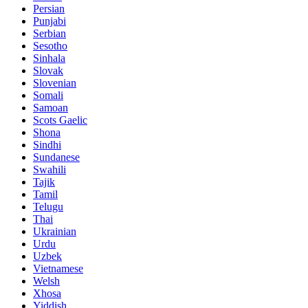
Persian
Punjabi
Serbian
Sesotho
Sinhala
Slovak
Slovenian
Somali
Samoan
Scots Gaelic
Shona
Sindhi
Sundanese
Swahili
Tajik
Tamil
Telugu
Thai
Ukrainian
Urdu
Uzbek
Vietnamese
Welsh
Xhosa
Yiddish