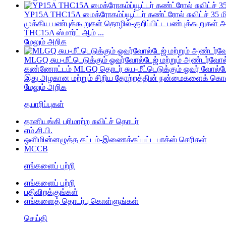
YP15A THC15A மைக்ரோகம்ப்யூட்டர் கண்ட்ரோல் சுவிட்ச் 35 மிம
முக்கிய பண்புக்கூறுகள் தொழில்-குறிப்பிட்ட பண்புக்கூறுகள்
THC15A ஸ்மார்ட் ஆம் ...
மேலும் அறிக
MLGQ சுய-மீட்டெடுக்கும் ஓவர்வோல்டேஜ் மற்றும் அண்டர்வோல
கண்ணோட்டம் MLGQ தொடர் சுய-மீட்டெடுக்கும் ஓவர் வோல்டேஜ
இது அழகான மற்றும் சிறிய தோற்றத்தின் நன்மைகளைக் கொண
மேலும் அறிக
தயாரிப்புகள்
தானியங்கி பரிமாற்ற சுவிட்ச் தொடர்
எம்.சி.பி.
ஒளிமின்னழுத்த கட்டம்-இணைக்கப்பட்ட பாக்ஸ் செரிகள்
MCCB
எங்களைப் பற்றி
எங்களைப் பற்றி
பதிவிறக்குங்கள்
எங்களைத் தொடர்பு கொள்ளுங்கள்
செய்தி