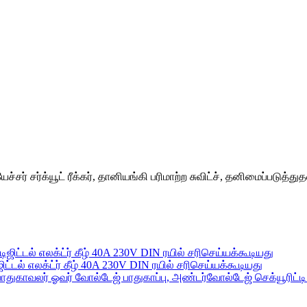
ியேச்சர் சர்க்யூட் ரீக்கர், தானியங்கி பரிமாற்ற சுவிட்ச், தனிமைப்படுத்து
ிஜிட்டல் எலக்ட்ர் கீழ் 40A 230V DIN ரயில் சரிசெய்யக்கூடியது
 பாதுகாவலர் ஓவர் வோல்டேஜ் பாதுகாப்பு, அண்டர்வோல்டேஜ் செக்யூரிட்