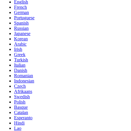
English
French
German
Portuguese
Spanish
Russian
Japanese
Korean
Arabic
Irish
Greek
Turkish
Italian
Danish
Romanian
Indonesian
Czech
Afrikaans
Swedish
Polish
Basque
Catalan
Esperanto
Hindi
Lao