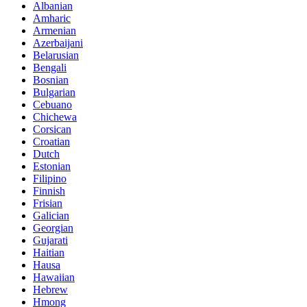
Albanian
Amharic
Armenian
Azerbaijani
Belarusian
Bengali
Bosnian
Bulgarian
Cebuano
Chichewa
Corsican
Croatian
Dutch
Estonian
Filipino
Finnish
Frisian
Galician
Georgian
Gujarati
Haitian
Hausa
Hawaiian
Hebrew
Hmong